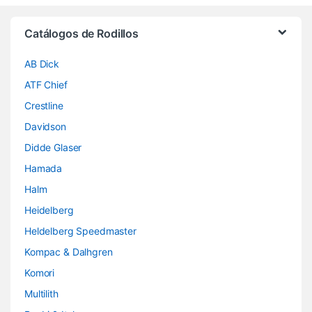
Brands Carousel
Catálogos de Rodillos
AB Dick
ATF Chief
Crestline
Davidson
Didde Glaser
Hamada
Halm
Heidelberg
Heldelberg Speedmaster
Kompac & Dalhgren
Komori
Multilith