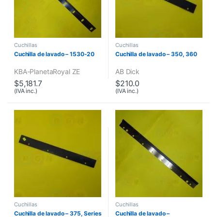
Cuchillas
Cuchillas
Cuchilla de lavado – 1530-20
Cuchilla de lavado – 350, 360
KBA-Planeta
Royal ZE
AB Dick
$
5,181.7
$
210.0
(IVA inc.)
(IVA inc.)
Cuchillas
Cuchillas
Cuchilla de lavado – 375, Series
Cuchilla de lavado –