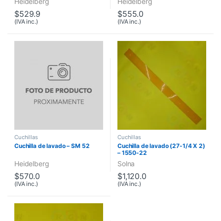
Heidelberg
Heidelberg
$
529.9
$
555.0
(IVA inc.)
(IVA inc.)
Cuchillas
Cuchillas
Cuchilla de lavado – SM 52
Cuchilla de lavado (27-1/4 X 2)
– 1550-22
Heidelberg
Solna
$
570.0
$
1,120.0
(IVA inc.)
(IVA inc.)