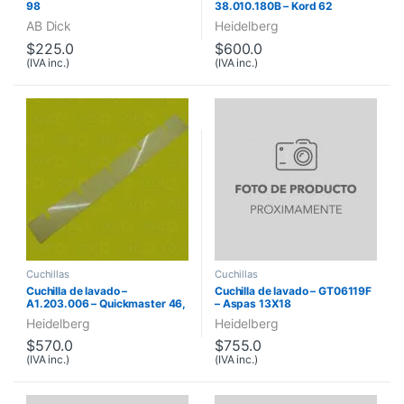
98
38.010.180B – Kord 62
AB Dick
Heidelberg
$
225.0
$
600.0
(IVA inc.)
(IVA inc.)
Cuchillas
Cuchillas
Cuchilla de lavado –
Cuchilla de lavado – GT06119F
A1.203.006 – Quickmaster 46,
– Aspas 13X18
Quickmaster DI
Heidelberg
Heidelberg
$
570.0
$
755.0
(IVA inc.)
(IVA inc.)