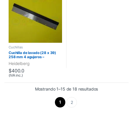
Cuchillas
Cuchilla de lavado (28 x 39)
258 mm 4 agujeros –
22.204.003 – TOK
Heidelberg
$
400.0
(IVA inc.)
Mostrando 1–15 de 18 resultados
1
2