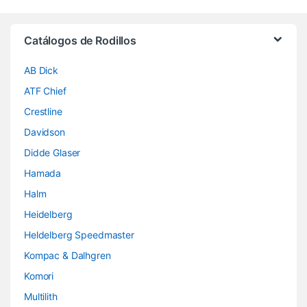
Brands Carousel
Catálogos de Rodillos
AB Dick
ATF Chief
Crestline
Davidson
Didde Glaser
Hamada
Halm
Heidelberg
Heldelberg Speedmaster
Kompac & Dalhgren
Komori
Multilith