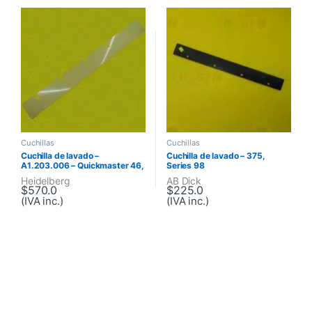
Cuchillas
Cuchillas
Cuchilla de lavado –
Cuchilla de lavado – 375,
A1.203.006 – Quickmaster 46,
Series 98
Quickmaster DI
Heidelberg
AB Dick
$
570.0
$
225.0
(IVA inc.)
(IVA inc.)