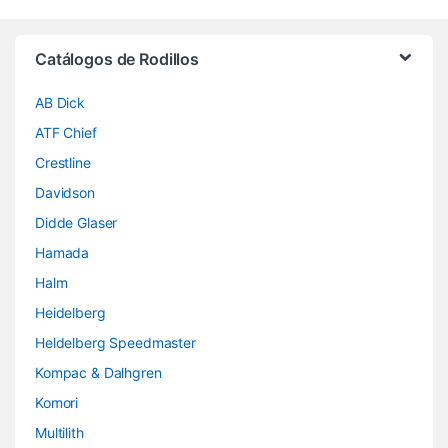
Brands Carousel
Catálogos de Rodillos
AB Dick
ATF Chief
Crestline
Davidson
Didde Glaser
Hamada
Halm
Heidelberg
Heldelberg Speedmaster
Kompac & Dalhgren
Komori
Multilith