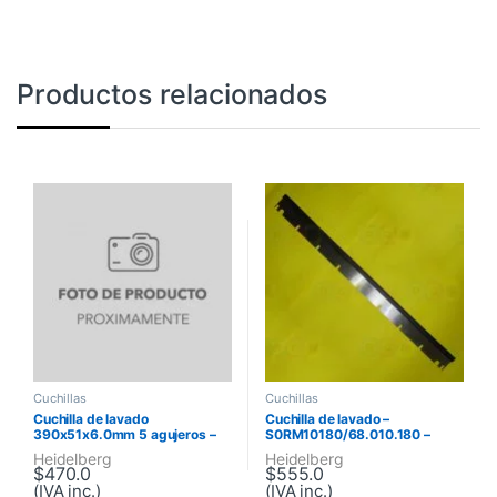
Productos relacionados
Cuchillas
Cuchillas
Cuchilla de lavado
Cuchilla de lavado –
390x51x6.0mm 5 agujeros –
S0RM10180/68.010.180 –
T06105F – Aspas 10X15
Speedmaster 72
Heidelberg
Heidelberg
$
470.0
$
555.0
(IVA inc.)
(IVA inc.)