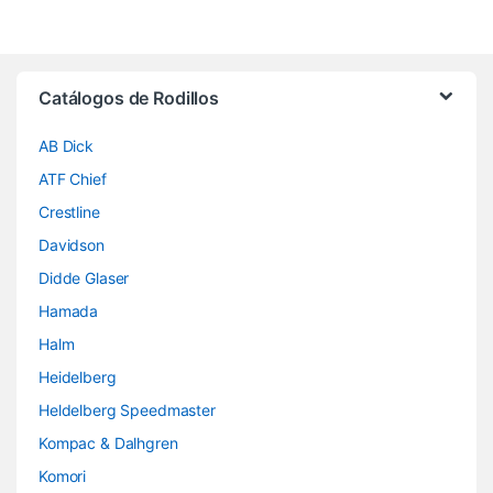
Brands Carousel
Catálogos de Rodillos
AB Dick
ATF Chief
Crestline
Davidson
Didde Glaser
Hamada
Halm
Heidelberg
Heldelberg Speedmaster
Kompac & Dalhgren
Komori