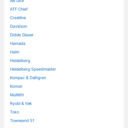
AB Dick
ATF Chief
Crestline
Davidson
Didde Glaser
Hamada
Halm
Heidelberg
Heldelberg Speedmaster
Kompac & Dalhgren
Komori
Multilith
Ryobi & Itek
Toko
Townsend 51