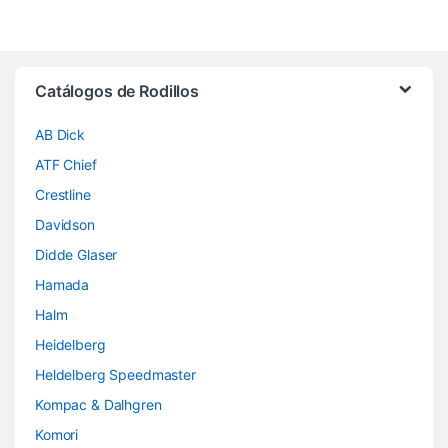
Brands Carousel
Catálogos de Rodillos
AB Dick
ATF Chief
Crestline
Davidson
Didde Glaser
Hamada
Halm
Heidelberg
Heldelberg Speedmaster
Kompac & Dalhgren
Komori