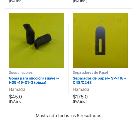
(IVA inc.)
(IVA inc.)
Succionadores
Separadores de Papel
Goma para succión (suave) –
Separador de papel – SP-118 –
H05-49-01-3 (pieza)
C48/C248
Hamada
Hamada
$
45.0
$
175.0
(IVA inc.)
(IVA inc.)
Mostrando todos los 6 resultados