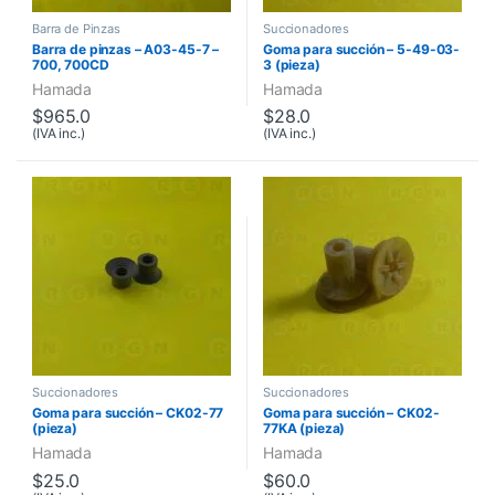
Barra de Pinzas
Succionadores
Barra de pinzas – A03-45-7 –
Goma para succión – 5-49-03-
700, 700CD
3 (pieza)
Hamada
Hamada
$
965.0
$
28.0
(IVA inc.)
(IVA inc.)
Succionadores
Succionadores
Goma para succión – CK02-77
Goma para succión – CK02-
(pieza)
77KA (pieza)
Hamada
Hamada
$
25.0
$
60.0