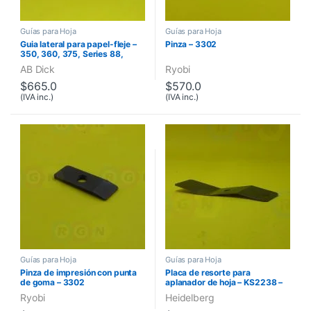
Guías para Hoja
Guías para Hoja
Guia lateral para papel-fleje –
Pinza – 3302
350, 360, 375, Series 88,
Series 98
AB Dick
Ryobi
$
665.0
$
570.0
(IVA inc.)
(IVA inc.)
Guías para Hoja
Guías para Hoja
Pinza de impresión con punta
Placa de resorte para
de goma – 3302
aplanador de hoja – KS2238 –
Series K
Ryobi
Heidelberg