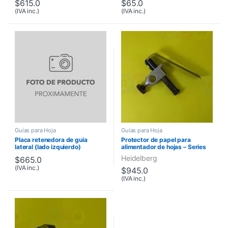
$
615.0
$
65.0
(IVA inc.)
(IVA inc.)
Guías para Hoja
Guías para Hoja
Placa retenedora de guia
Protector de papel para
lateral (lado izquierdo)
alimentador de hojas – Series
K, Series M, GTO
Heidelberg
$
665.0
(IVA inc.)
$
945.0
(IVA inc.)