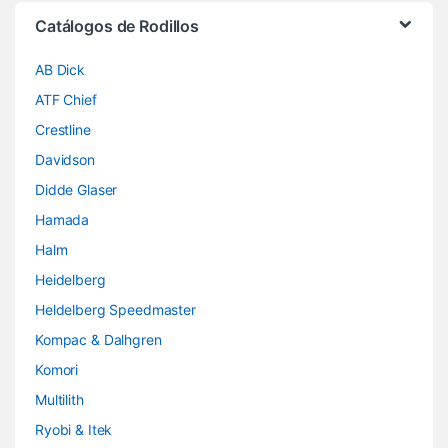
Brands Carousel
Catálogos de Rodillos
AB Dick
ATF Chief
Crestline
Davidson
Didde Glaser
Hamada
Halm
Heidelberg
Heldelberg Speedmaster
Kompac & Dalhgren
Komori
Multilith
Ryobi & Itek