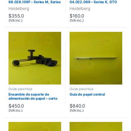
66.028.109F – Series M, Series
04.022.069 – Series K, GTO
S
46, GTO 52
Heidelberg
Heidelberg
$
355.0
$
160.0
(IVA inc.)
(IVA inc.)
Guías para Hoja
Guías para Hoja
Ensamble de soporte de
Guia de papel central
alimentación de papel – corto
$
450.0
$
840.0
(IVA inc.)
(IVA inc.)