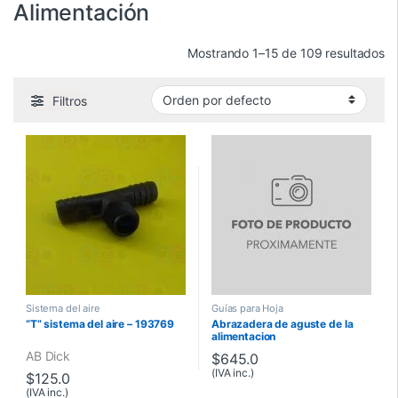
Alimentación
Mostrando 1–15 de 109 resultados
Filtros
Sistema del aire
Guías para Hoja
“T” sistema del aire – 193769
Abrazadera de aguste de la
alimentacion
AB Dick
$
645.0
(IVA inc.)
$
125.0
(IVA inc.)