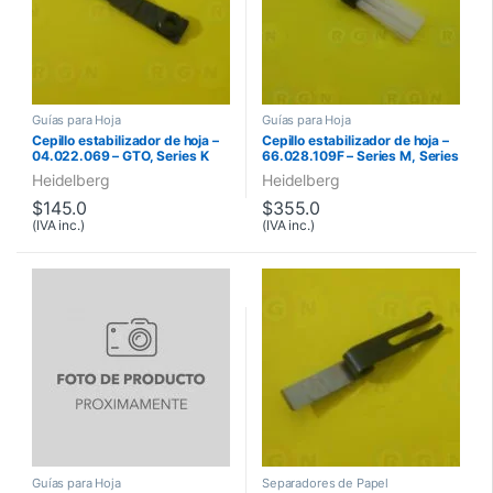
Guías para Hoja
Guías para Hoja
Cepillo estabilizador de hoja –
Cepillo estabilizador de hoja –
04.022.069 – GTO, Series K
66.028.109F – Series M, Series
S
Heidelberg
Heidelberg
$
145.0
$
355.0
(IVA inc.)
(IVA inc.)
Guías para Hoja
Separadores de Papel