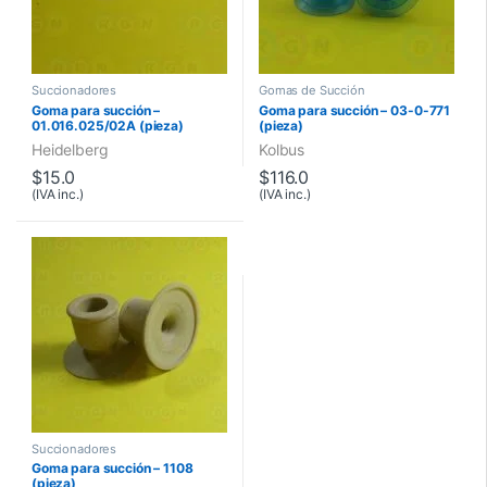
Succionadores
Gomas de Succión
Goma para succión –
Goma para succión – 03-0-771
01.016.025/02A (pieza)
(pieza)
Heidelberg
Kolbus
$
15.0
$
116.0
(IVA inc.)
(IVA inc.)
Succionadores
Goma para succión – 1108
(pieza)