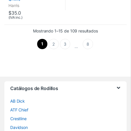
Harris
$
35.0
(IVA inc.)
Mostrando 1–15 de 109 resultados
1
2
3
8
…
Brands Carousel
Catálogos de Rodillos
AB Dick
ATF Chief
Crestline
Davidson