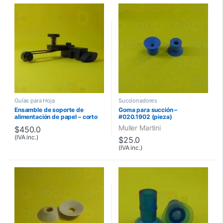
Guías para Hoja
Succionadores
Ensamble de soporte de
Goma para succión –
alimentación de papel – corto
#020.1902 (pieza)
Muller Martini
$
450.0
(IVA inc.)
$
25.0
(IVA inc.)