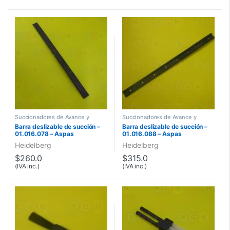
Succionadores de Avance y
Succionadores de Avance y
Levantado
Levantado
Barra deslizable de succión –
Barra deslizable de succión –
01.016.078 – Aspas
01.016.088 – Aspas
Heidelberg
Heidelberg
$
260.0
$
315.0
(IVA inc.)
(IVA inc.)