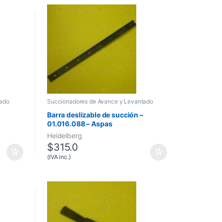
tado
Succionadores de Avance y Levantado
Barra deslizable de succión –
01.016.088 – Aspas
Heidelberg
$
315.0
(IVA inc.)