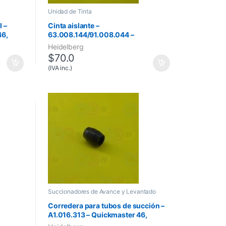
Unidad de Tinta
l –
Cinta aislante –
46,
63.008.144/91.008.044 –
Speedmaster 102, Speedmaster 52,
Heidelberg
Speedmaster 74
$
70.0
(IVA inc.)
Succionadores de Avance y Levantado
Corredera para tubos de succión –
A1.016.313 – Quickmaster 46,
Quickmaster DI