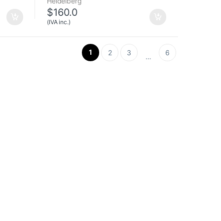
Heidelberg
$
160.0
(IVA inc.)
1
2
3
6
…