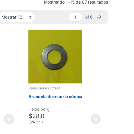
Mostrando 1–15 de 87 resultados
→
of 6
Refacciones Offset
Arandela de resorte cónica
ter 72
Heidelberg
$
28.0
(IVA inc.)