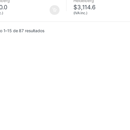
lberg
Heidelberg
0.0
$
3,114.6
c.)
(IVA inc.)
o 1–15 de 87 resultados