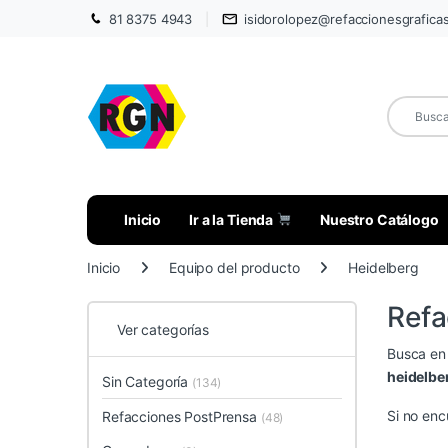
81 8375 4943
isidorolopez@refaccionesgrafica
Inicio
Ir a la Tienda
Nuestro Catálogo
Inicio
Equipo del producto
Heidelberg
Refa
Ver categorías
Busca en 
heidelbe
Sin Categoría
(134)
Si no enc
Refacciones PostPrensa
(48)