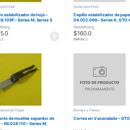
para Hoja
Guías para Hoja
lo estabilizador de hoja –
Cepillo estabilizador de pape
8.109F – Series M, Series S
04.022.069 – Series K, GTO 
GTO 52
lberg
Heidelberg
5.0
$
160.0
c.)
(IVA inc.)
dores de Papel
Bandas y Poleas
nto de muelles separdor de
Correa en V acanalada – GTO
 – 66.028.110 – Series M,
s S, SpeedMaster