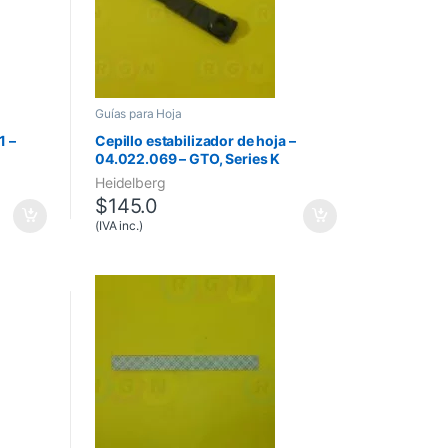
Guías para Hoja
1 –
Cepillo estabilizador de hoja –
04.022.069 – GTO, Series K
Heidelberg
$
145.0
(IVA inc.)