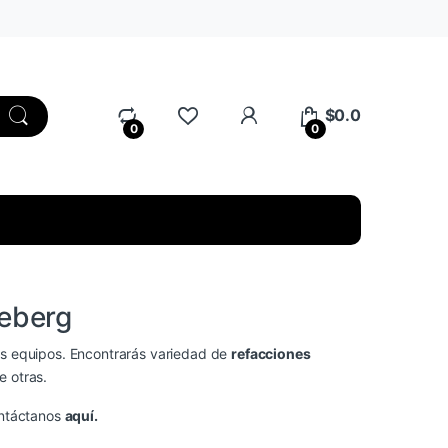
My Account
$
0.0
0
0
deberg
us equipos. Encontrarás variedad de
refacciones
e otras.
ontáctanos
aquí.