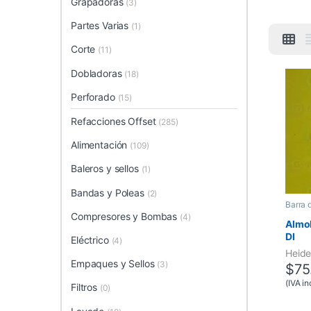
Grapadoras
(3)
Partes Varias
(1)
Corte
(11)
Dobladoras
(18)
Perforado
(15)
Refacciones Offset
(285)
Alimentación
(109)
Baleros y sellos
(1)
Bandas y Poleas
(2)
Barra 
Compresores y Bombas
(4)
Almoh
DI
Eléctrico
(4)
Heide
Empaques y Sellos
(3)
$
75
(IVA in
Filtros
(0)