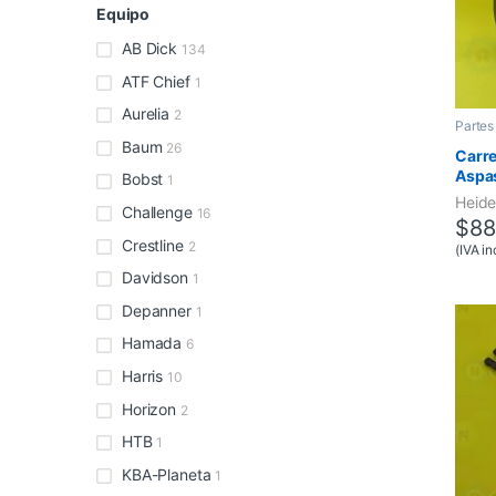
Equipo
AB Dick
134
ATF Chief
1
Aurelia
2
Partes
Baum
26
Carre
Aspas
Bobst
1
Heide
Challenge
16
$
88
Crestline
2
(IVA in
Davidson
1
Depanner
1
Hamada
6
Harris
10
Horizon
2
HTB
1
KBA-Planeta
1