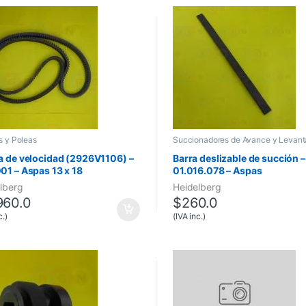
 y Poleas
Succionadores de Avance y Levan
 de velocidad (2926V1106) –
Barra deslizable de succión –
1 – Aspas 13 x 18
01.016.078 – Aspas
lberg
Heidelberg
960.0
$
260.0
c.)
(IVA inc.)