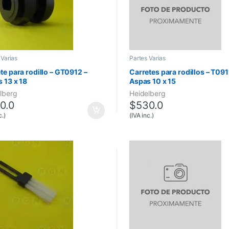
 Varias
Partes Varias
te para rodillo – GT0912 –
Carretes para rodillos – T091
 13 x 18
Aspas 10 x 15
lberg
Heidelberg
0.0
$
530.0
c.)
(IVA inc.)