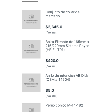
Conjunto de collar de
marcado
$
2,645.0
(IVA inc.)
Bolsa Filtrante de 165mm x
215/220mm Sistema Royse
(HE-FILT01)
$
420.0
(IVA inc.)
Anillo de retencion AB Dick
(OEM # 14504)
$
5.0
(IVA inc.)
Perno cónico M-14-182