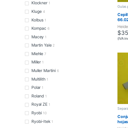
Klockner
1
Guías 
Kluge
4
Cepil
66.02
Kolbus
1
Heide
Kompac
6
$
35
Macey
1
(IVA in
Martin Yale
2
Miehle
7
Miller
1
Muller Martini
6
Multilith
1
Polar
1
Roland
1
Royal ZE
1
Separa
Ryobi
10
Conju
Ryobi-Itek
hojas
1
Serie