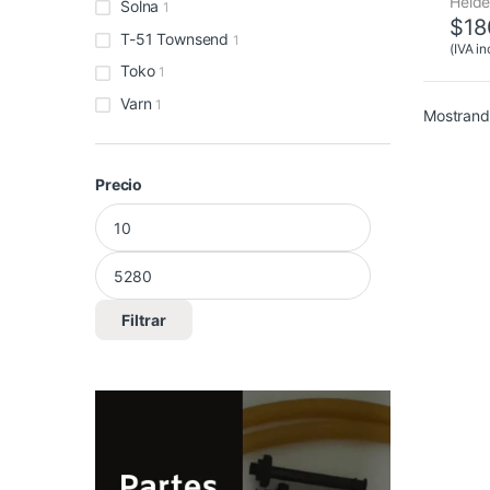
Heide
Solna
1
$
18
T-51 Townsend
1
(IVA in
Toko
1
Varn
1
Mostrand
Precio
Precio mínimo
Precio máximo
Filtrar