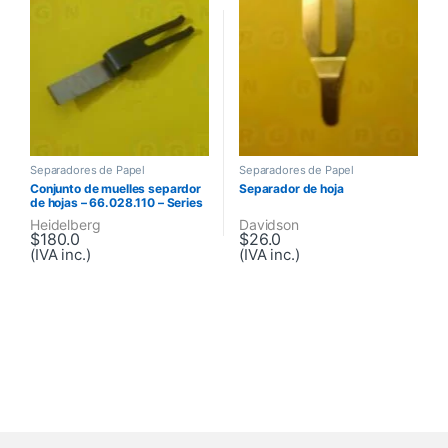
Separadores de Papel
Separadores de Papel
Conjunto de muelles separdor
Separador de hoja
de hojas – 66.028.110 – Series
M, Series S, SpeedMaster
Heidelberg
Davidson
$
180.0
$
26.0
(IVA inc.)
(IVA inc.)