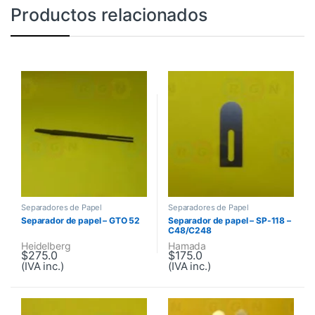
Productos relacionados
Separadores de Papel
Separadores de Papel
Separador de papel – GTO 52
Separador de papel – SP-118 –
C48/C248
Heidelberg
Hamada
$
275.0
$
175.0
(IVA inc.)
(IVA inc.)