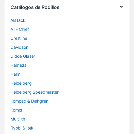
Brands Carousel
Catálogos de Rodillos
AB Dick
ATF Chief
Crestline
Davidson
Didde Glaser
Hamada
Halm
Heidelberg
Heldelberg Speedmaster
Kompac & Dalhgren
Komori
Multilith
Ryobi & Itek