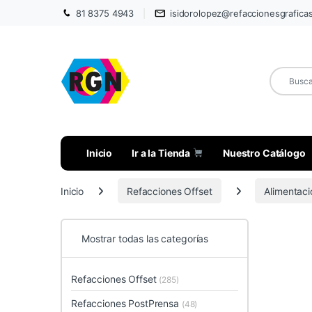
81 8375 4943
isidorolopez@refaccionesgrafica
Inicio
Ir a la Tienda
Nuestro Catálogo
Inicio
Refacciones Offset
Alimentaci
Mostrar todas las categorías
Refacciones Offset
(285)
Refacciones PostPrensa
(48)