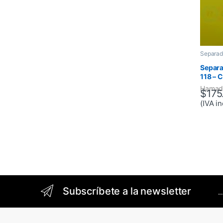
Separad
Separa
118 – 
Hamad
$
175
(IVA in
Brands Carousel
Subscríbete a la newsletter
.