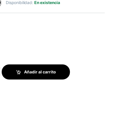
Disponibilidad:
En existencia
dor de papel - 14.017.083F - Series K quantity
Añadir al carrito