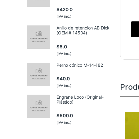
$
420.0
(IVA inc.)
Anillo de retencion AB Dick
(OEM # 14504)
$
5.0
(IVA inc.)
Perno cónico M-14-182
$
40.0
Prod
(IVA inc.)
Engrane Loco (Original-
Plástico)
$
500.0
(IVA inc.)