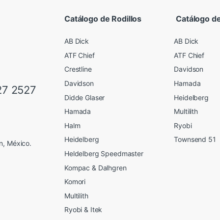
Catálogo de Rodillos
Catálogo de
AB Dick
AB Dick
ATF Chief
ATF Chief
Crestline
Davidson
Davidson
Hamada
27 2527
Didde Glaser
Heidelberg
Hamada
Multilith
Halm
Ryobi
Heidelberg
Townsend 51
n, México.
Heldelberg Speedmaster
Kompac & Dalhgren
Komori
Multilith
Ryobi & Itek