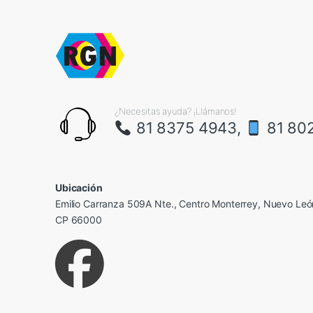
¿Necesitas ayuda? ¡Llámanos!
81 8375 4943,
81 80
Ubicación
Emilio Carranza 509A Nte., Centro Monterrey, Nuevo Leó
CP 66000