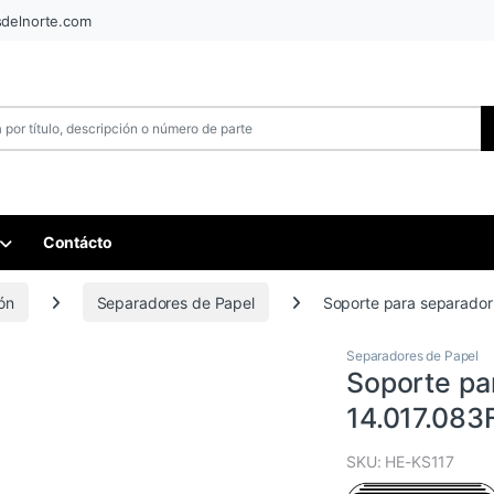
sdelnorte.com
Contácto
ón
Separadores de Papel
Soporte para separador 
Separadores de Papel
Soporte pa
14.017.083F
SKU: HE-KS117