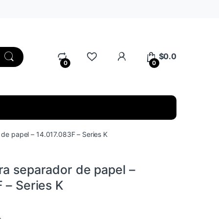
My Account
$
0.0
0
0
de papel – 14.017.083F – Series K
ra separador de papel –
 – Series K