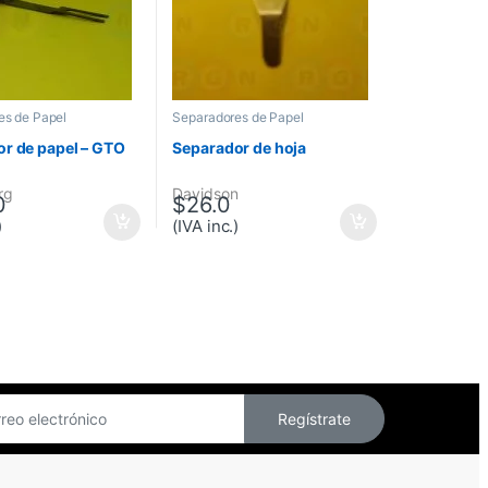
es de Papel
Separadores de Papel
r de papel – GTO
Separador de hoja
rg
Davidson
0
$
26.0
)
(IVA inc.)
Regístrate