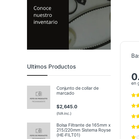
Ba
Ultimos Productos
0
en 
Conjunto de collar de
marcado
$
2,645.0
(IVA inc.)
Bolsa Filtrante de 165mm x
215/220mm Sistema Royse
(HE-FILT01)