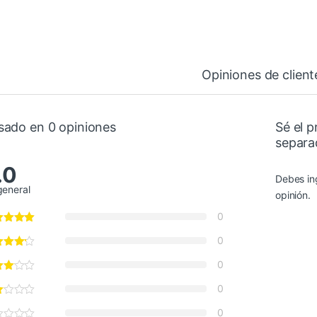
Opiniones de client
sado en 0 opiniones
Sé el 
separad
.0
Debes in
general
opinión.
0
0
0
0
0