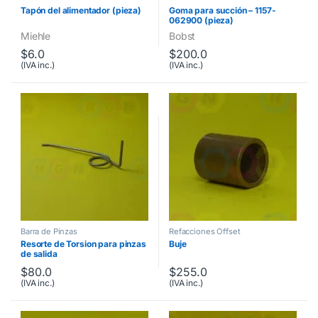
Tapón del alimentador (pieza)
Goma para succión – 1157-
062900 (pieza)
Miehle
Bobst
$
6.0
$
200.0
(IVA inc.)
(IVA inc.)
Barra de Pinzas
Refacciones Offset
Resorte de Torsion para pinzas
Buje
de salida
$
80.0
$
255.0
(IVA inc.)
(IVA inc.)