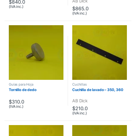
AB Dick
$
840.0
(IVA inc.)
$
865.0
(IVA inc.)
Guías para Hoja
Cuchillas
Tornillo de dedo
Cuchilla de lavado – 350, 360
AB Dick
$
310.0
(IVA inc.)
$
210.0
(IVA inc.)