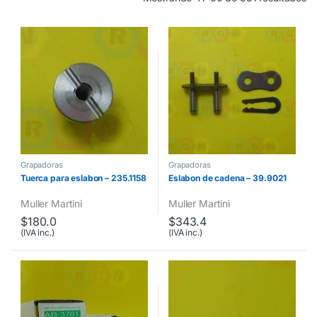
Grapadoras
Grapadoras
Tuerca para eslabon – 235.1158
Eslabon de cadena – 39.9021
Muller Martini
Muller Martini
$
180.0
$
343.4
(IVA inc.)
(IVA inc.)