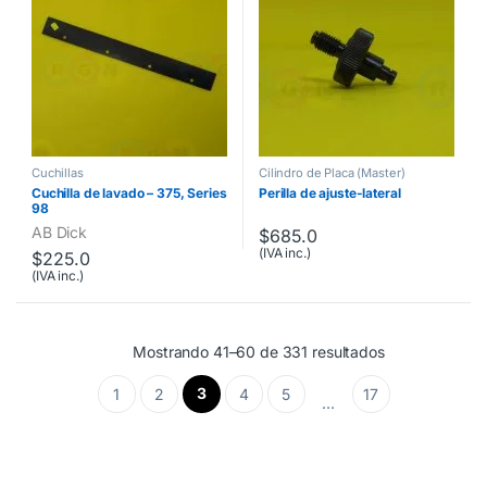
Cuchillas
Cilindro de Placa (Master)
Cuchilla de lavado – 375, Series
Perilla de ajuste-lateral
98
AB Dick
$
685.0
(IVA inc.)
$
225.0
(IVA inc.)
Mostrando 41–60 de 331 resultados
3
1
2
4
5
17
…