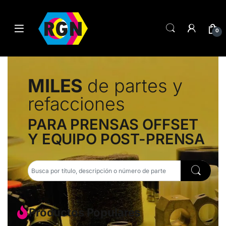
0
MILES
de partes y
refacciones
PARA PRENSAS OFFSET
Y EQUIPO POST-PRENSA
Productos Populares