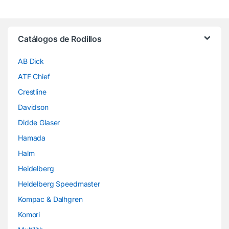
Brands Carousel
Catálogos de Rodillos
AB Dick
ATF Chief
Crestline
Davidson
Didde Glaser
Hamada
Halm
Heidelberg
Heldelberg Speedmaster
Kompac & Dalhgren
Komori