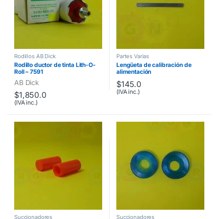
Rodillos AB Dick
Partes Varias
Rodillo ductor de tinta Lith-O-
Lengüeta de calibración de
Roll – 7591
alimentación
AB Dick
$
145.0
(IVA inc.)
$
1,850.0
(IVA inc.)
Succionadores
Succionadores