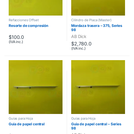
Refacciones Offset
Cilindro de Placa (Master)
Resorte de compresión
Mordaza trasera – 375, Series
98
AB Dick
$
100.0
(IVA inc.)
$
2,780.0
(IVA inc.)
Guías para Hoja
Guías para Hoja
Guia de papel central
Guia de papel central – Series
98