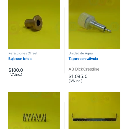
Refacciones Offset
Unidad de Agua
Buje con brida
Tapon con válvula
AB Dick
Crestline
$
180.0
(IVA inc.)
$
1,085.0
(IVA inc.)