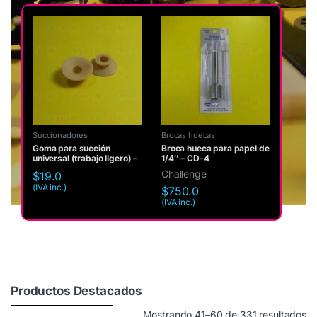
Succionadores
Brocas huecas
Goma para succión
Broca hueca para papel de
universal (trabajo ligero) –
1/4″ – CD-4
XF14-68 (pieza)
Challenge
$
19.0
(IVA inc.)
$
750.0
(IVA inc.)
Productos Destacados
Mostrando 41–60 de 331 resultados