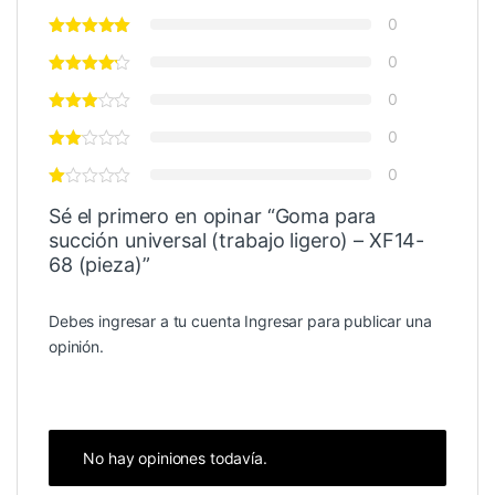
0
0
0
0
0
Sé el primero en opinar “Goma para
succión universal (trabajo ligero) – XF14-
68 (pieza)”
Debes ingresar a tu cuenta
Ingresar
para publicar una
opinión.
No hay opiniones todavía.