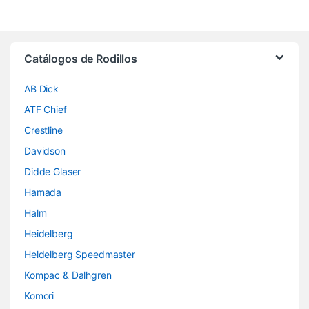
Brands Carousel
Catálogos de Rodillos
AB Dick
ATF Chief
Crestline
Davidson
Didde Glaser
Hamada
Halm
Heidelberg
Heldelberg Speedmaster
Kompac & Dalhgren
Komori