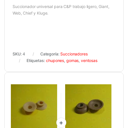
Succionador universal para C&P trabajo ligero, Giant,
Web, Chief y Kluge.
SKU:
4
Categoría:
Succionadores
Etiquetas:
chupones
,
gomas
,
ventosas