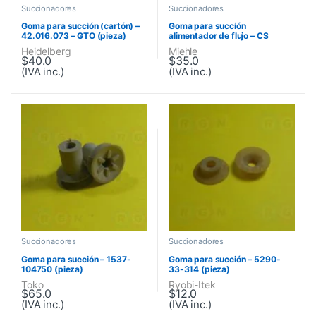
Succionadores
Succionadores
Goma para succión (cartón) –
Goma para succión
42.016.073 – GTO (pieza)
alimentador de flujo – CS
11398 (pieza)
Heidelberg
Miehle
$
40.0
$
35.0
(IVA inc.)
(IVA inc.)
Succionadores
Succionadores
Goma para succión – 1537-
Goma para succión – 5290-
104750 (pieza)
33-314 (pieza)
Toko
Ryobi-Itek
$
65.0
$
12.0
(IVA inc.)
(IVA inc.)