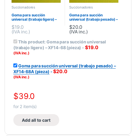
Succionadores
Succionadores
Goma para succión
Goma para succión
universal (trabajo ligero) –
universal (trabajo pesado) –
XF14-68 (pieza)
XF14-68A (pieza)
$
19.0
$
20.0
(IVA inc.)
(IVA inc.)
This product:
Goma para succión universal
$
19.0
(trabajo ligero) – XF14-68 (pieza)
-
(IVA inc.)
Goma para succión universal (trabajo pesado) –
$
20.0
XF14-68A (pieza)
-
(IVA inc.)
$
39.0
for
2
item(s)
Add all to cart