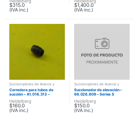
Heidelberg
Heidelberg
$
315.0
$
1,400.0
(IVA inc.)
(IVA inc.)
Succionadores de Avance y
Succionadores de Avance y
Levantado
Levantado
Corredera para tubos de
Succionador de elevación –
succión – A1.016.313 –
66.028.809 – Series S
Quickmaster 46, Quickmaster
Heidelberg
Heidelberg
DI
$
160.0
$
150.0
(IVA inc.)
(IVA inc.)