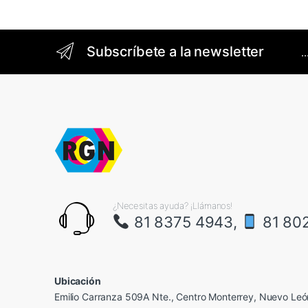
Brands Carousel
Subscríbete a la newsletter
.
¿Necesitas ayuda? ¡Llámanos!
81 8375 4943,
81 80
Ubicación
Emilio Carranza 509A Nte., Centro Monterrey, Nuevo Leó