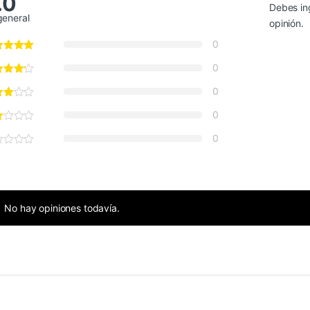
.0
Debes in
general
opinión.
0
0
0
0
0
No hay opiniones todavía.