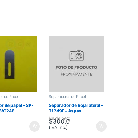
es de Papel
Separadores de Papel
r de papel – SP-
Separador de hoja lateral –
48/C248
T1249F – Aspas
Heidelberg
0
$
300.0
)
(IVA inc.)