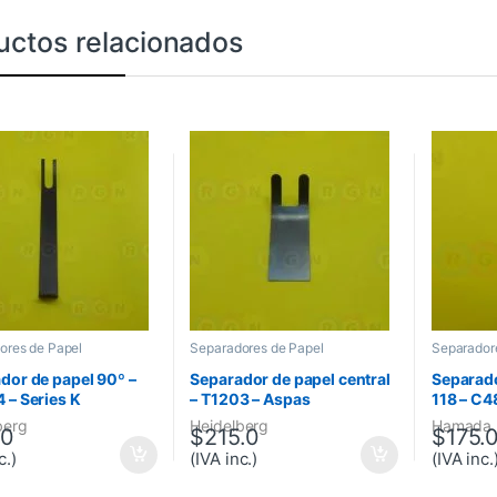
uctos relacionados
ores de Papel
Separadores de Papel
Separador
dor de papel 90º –
Separador de papel central
Separado
 – Series K
– T1203 – Aspas
118 – C
berg
Heidelberg
Hamada
.0
$
215.0
$
175.
c.)
(IVA inc.)
(IVA inc.