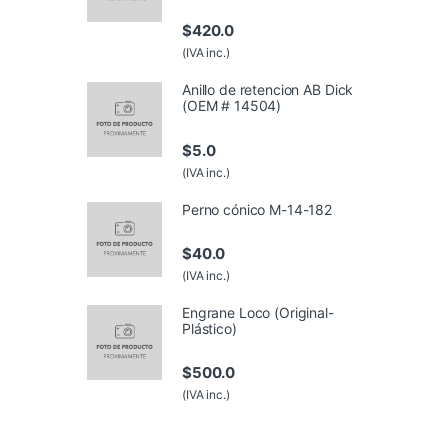
$
420.0
(IVA inc.)
Anillo de retencion AB Dick
(OEM # 14504)
$
5.0
(IVA inc.)
Perno cónico M-14-182
$
40.0
(IVA inc.)
Engrane Loco (Original-
Plástico)
$
500.0
(IVA inc.)