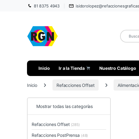
81 8375 4943
isidorolopez@refaccionesgrafica
Inicio
Ir a la Tienda
Nuestro Catálogo
Inicio
Refacciones Offset
Alimentaci
Mostrar todas las categorías
Refacciones Offset
(285)
Refacciones PostPrensa
(48)