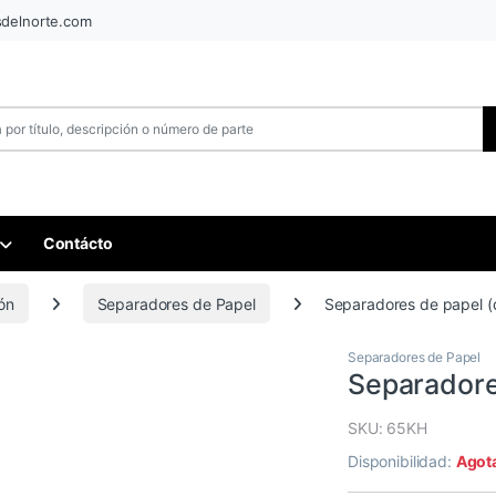
sdelnorte.com
Contácto
ón
Separadores de Papel
Separadores de papel (
Separadores de Papel
Separadore
SKU: 65KH
Disponibilidad:
Agot