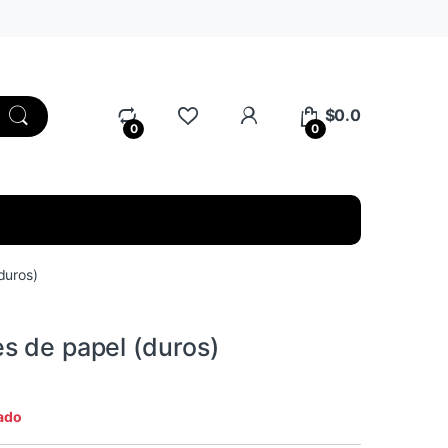
My Account
$
0.0
0
0
duros)
s de papel (duros)
ado