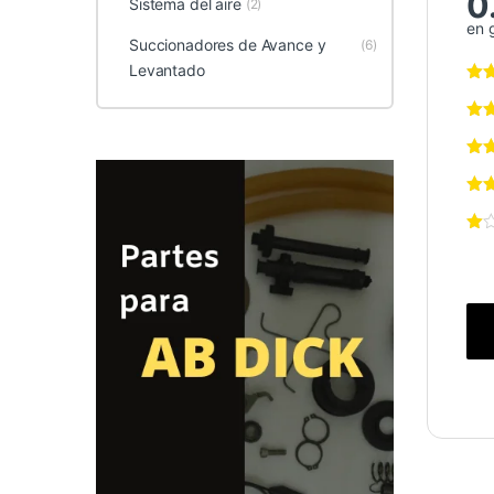
0
Sistema del aire
(2)
en 
Succionadores de Avance y
(6)
Levantado