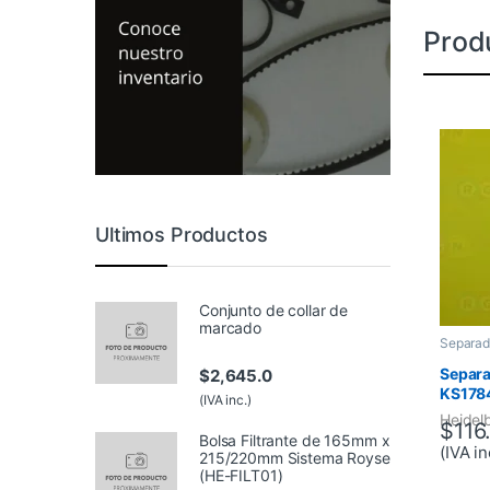
Prod
Ultimos Productos
Conjunto de collar de
marcado
Separad
Separa
$
2,645.0
KS1784
(IVA inc.)
Heidel
$
116
Bolsa Filtrante de 165mm x
(IVA in
215/220mm Sistema Royse
(HE-FILT01)