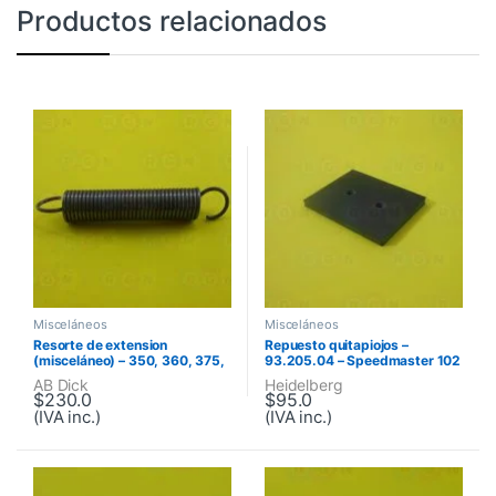
Productos relacionados
Misceláneos
Misceláneos
Resorte de extension
Repuesto quitapiojos –
(misceláneo) – 350, 360, 375,
93.205.04 – Speedmaster 102
Series 88
AB Dick
Heidelberg
$
230.0
$
95.0
(IVA inc.)
(IVA inc.)