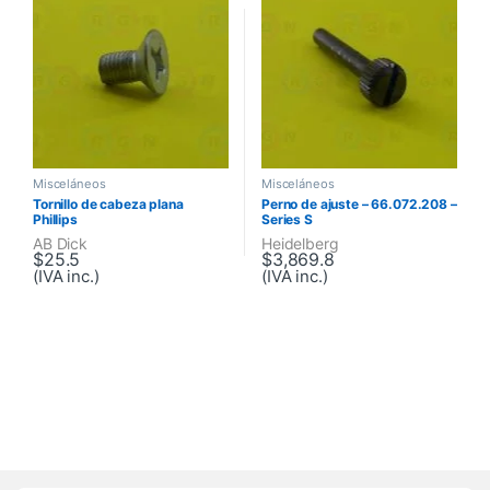
Misceláneos
Misceláneos
Tornillo de cabeza plana
Perno de ajuste – 66.072.208 –
Phillips
Series S
AB Dick
Heidelberg
$
25.5
$
3,869.8
(IVA inc.)
(IVA inc.)