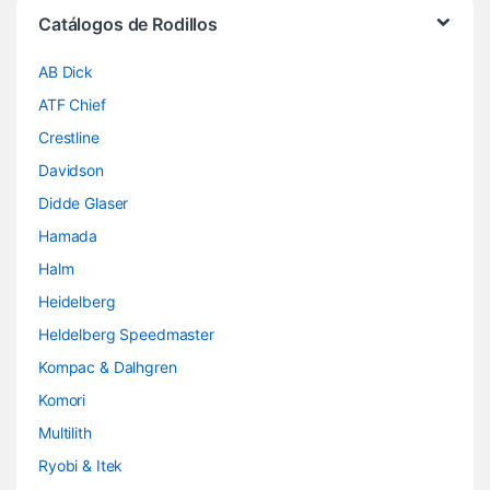
Brands Carousel
Catálogos de Rodillos
AB Dick
ATF Chief
Crestline
Davidson
Didde Glaser
Hamada
Halm
Heidelberg
Heldelberg Speedmaster
Kompac & Dalhgren
Komori
Multilith
Ryobi & Itek