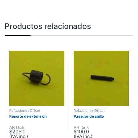
Productos relacionados
Refacciones Offset
Refacciones Offset
Resorte de extension
Pasador de anillo
AB Dick
AB Dick
$
205.0
$
100.0
(IVA inc.)
(IVA inc.)