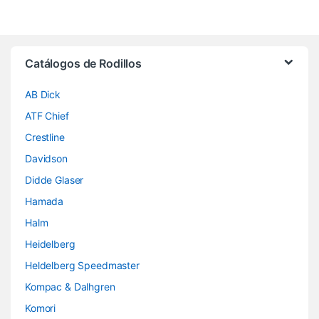
Brands Carousel
Catálogos de Rodillos
AB Dick
ATF Chief
Crestline
Davidson
Didde Glaser
Hamada
Halm
Heidelberg
Heldelberg Speedmaster
Kompac & Dalhgren
Komori