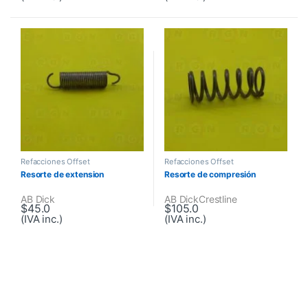
Refacciones Offset
Refacciones Offset
Resorte de extension
Resorte de compresión
AB Dick
AB Dick
Crestline
$
45.0
$
105.0
(IVA inc.)
(IVA inc.)