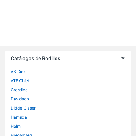
Brands Carousel
Catálogos de Rodillos
AB Dick
ATF Chief
Crestline
Davidson
Didde Glaser
Hamada
Halm
Heidelberg