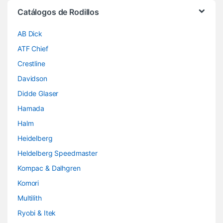
Brands Carousel
Catálogos de Rodillos
AB Dick
ATF Chief
Crestline
Davidson
Didde Glaser
Hamada
Halm
Heidelberg
Heldelberg Speedmaster
Kompac & Dalhgren
Komori
Multilith
Ryobi & Itek