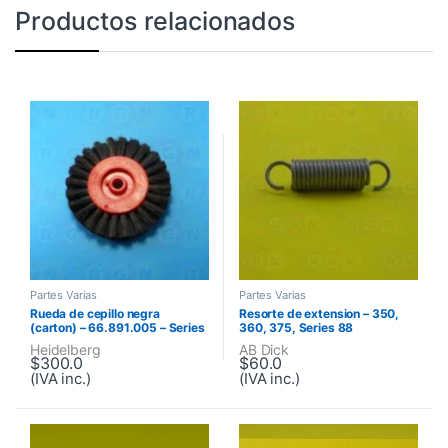
Productos relacionados
Partes Varias
Partes Varias
Rueda de cepillo negra
Resorte de extension – 350,
(carton) – 66.891.005 – Series
360, 375, Series 88
M, Series S
Heidelberg
AB Dick
$
300.0
$
60.0
(IVA inc.)
(IVA inc.)