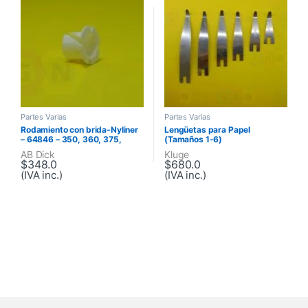
Partes Varias
Partes Varias
Rodamiento con brida-Nyliner
Lengüetas para Papel
– 64846 – 350, 360, 375,
(Tamaños 1-6)
Series 88, Series 98
AB Dick
Kluge
$
348.0
$
680.0
(IVA inc.)
(IVA inc.)