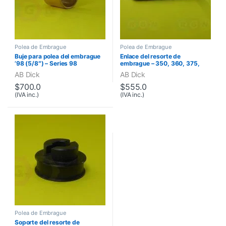
Polea de Embrague
Polea de Embrague
Buje para polea del embrague
Enlace del resorte de
’98 (5/8″) – Series 98
embrague – 350, 360, 375,
Series 88, Series 98
AB Dick
AB Dick
$
700.0
$
555.0
(IVA inc.)
(IVA inc.)
Polea de Embrague
Soporte del resorte de