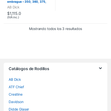
embrague – 350, 360, 375,
Series 88
AB Dick
$
1,115.0
(IVA inc.)
Mostrando todos los 3 resultados
Brands Carousel
Catálogos de Rodillos
AB Dick
ATF Chief
Crestline
Davidson
Didde Glaser