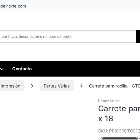
sdelnorte.com
Contácto
 Impresión
Partes Varias
Carrete para rodillo – GT
Partes Varias
Carrete par
x 18
SKU: PRI030GT091