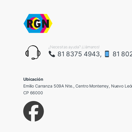
¿Necesitas ayuda? ¡Llámanos!
81 8375 4943,
81 80
Ubicación
Emilio Carranza 509A Nte., Centro Monterrey, Nuevo Leó
CP 66000