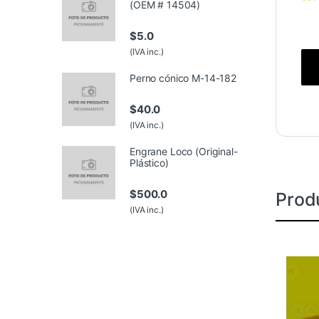
(OEM # 14504)
$
5.0
(IVA inc.)
Perno cónico M-14-182
$
40.0
(IVA inc.)
Engrane Loco (Original-
Plástico)
$
500.0
Prod
(IVA inc.)