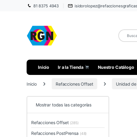
81 8375 4943
isidorolopez@refaccionesgrafica
Inicio
Ir a la Tienda
Nuestro Catálogo
Inicio
Refacciones Offset
Unidad de
Mostrar todas las categorías
Refacciones Offset
(285)
Refacciones PostPrensa
(48)