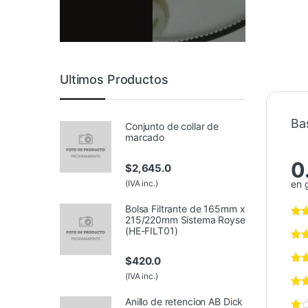
Ultimos Productos
Ba
Conjunto de collar de
marcado
0
$
2,645.0
(IVA inc.)
en 
Bolsa Filtrante de 165mm x
215/220mm Sistema Royse
(HE-FILT01)
$
420.0
(IVA inc.)
Anillo de retencion AB Dick