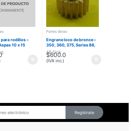
ias
Partes Varias
para rodillos –
Engrane loco de bronce –
Aspas 10 x 15
350, 360, 375, Series 88,
Series 98
rg
AB Dick
0
$
600.0
)
(IVA inc.)
Regístrate