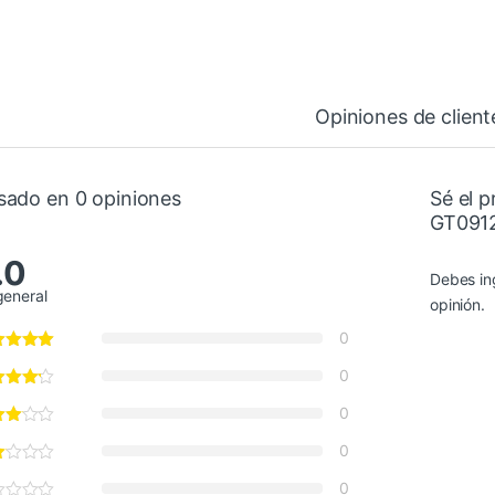
Opiniones de client
sado en 0 opiniones
Sé el p
GT0912
.0
Debes in
general
opinión.
0
0
0
0
0