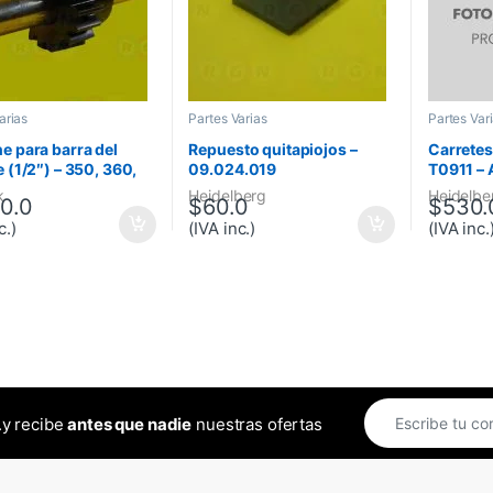
arias
Partes Varias
Partes Var
e para barra del
Repuesto quitapiojos –
Carretes 
 (1/2″) – 350, 360,
09.024.019
T0911 – 
eries 88
k
Heidelberg
Heidelbe
40.0
$
60.0
$
530.
c.)
(IVA inc.)
(IVA inc.
..y recibe
antes que nadie
nuestras ofertas