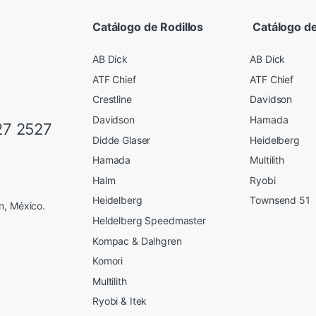
Catálogo de Rodillos
Catálogo de
AB Dick
AB Dick
ATF Chief
ATF Chief
Crestline
Davidson
Davidson
Hamada
27 2527
Didde Glaser
Heidelberg
Hamada
Multilith
Halm
Ryobi
Heidelberg
Townsend 51
n, México.
Heldelberg Speedmaster
Kompac & Dalhgren
Komori
Multilith
Ryobi & Itek