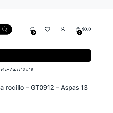
My Account
$
0.0
0
0
0912 – Aspas 13 x 18
a rodillo – GT0912 – Aspas 13
2