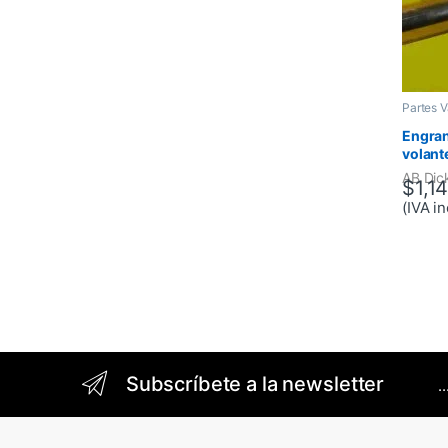
Partes V
Engran
volante
375, S
AB Dic
$
1,1
(IVA in
Brands Carousel
Subscríbete a la newsletter
.