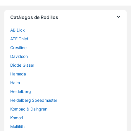
Brands Carousel
Catálogos de Rodillos
AB Dick
ATF Chief
Crestline
Davidson
Didde Glaser
Hamada
Halm
Heidelberg
Heldelberg Speedmaster
Kompac & Dalhgren
Komori
Multilith