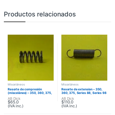
Productos relacionados
Misceláneos
Misceláneos
Resorte de compresión
Resorte de extension – 350,
(misceláneo) – 350, 360, 375,
360, 375, Series 88, Series 98
Series 88, Series 98
AB Dick
AB Dick
$
65.0
$
110.0
(IVA inc.)
(IVA inc.)