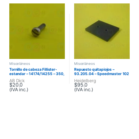
Misceláneos
Misceláneos
Tornillo de cabeza Fillister-
Repuesto quitapiojos –
estandar – 14174/14255 – 350,
93.205.04 – Speedmaster 102
360, 375, Series 88, Series 98
AB Dick
Heidelberg
$
20.0
$
95.0
(IVA inc.)
(IVA inc.)