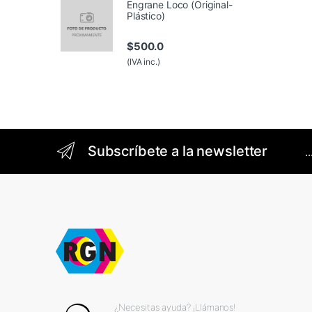
Engrane Loco (Original-
Plástico)
$
500.0
(IVA inc.)
Brands Carousel
Subscríbete a la newsletter
.
¿Necesitas ayuda? ¡Llámanos!