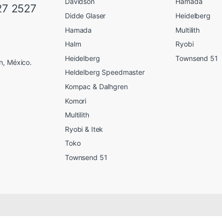
Davidson
Hamada
27 2527
Didde Glaser
Heidelberg
Hamada
Multilith
Halm
Ryobi
Heidelberg
Townsend 51
n, México.
Heldelberg Speedmaster
Kompac & Dalhgren
Komori
Multilith
Ryobi & Itek
Toko
Townsend 51