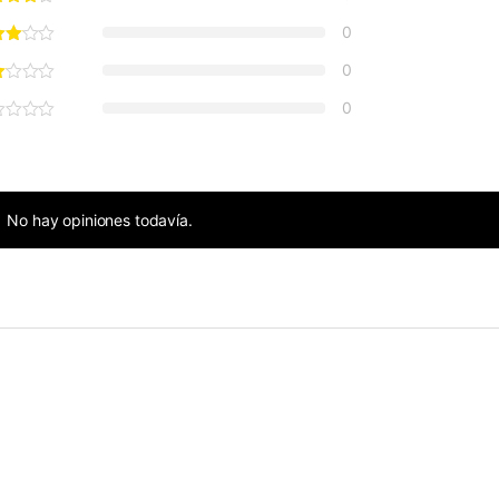
0
0
0
No hay opiniones todavía.