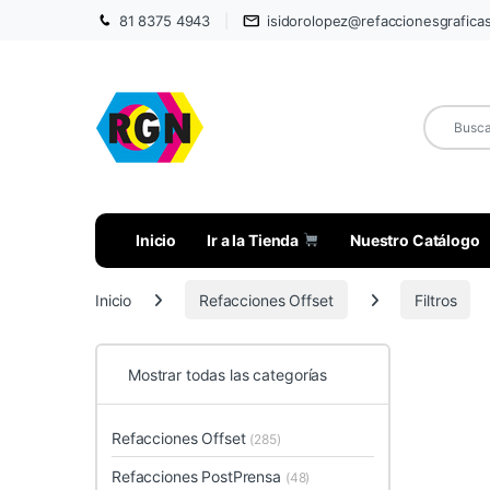
81 8375 4943
isidorolopez@refaccionesgrafica
Inicio
Ir a la Tienda
Nuestro Catálogo
Inicio
Refacciones Offset
Filtros
Mostrar todas las categorías
Refacciones Offset
(285)
Refacciones PostPrensa
(48)