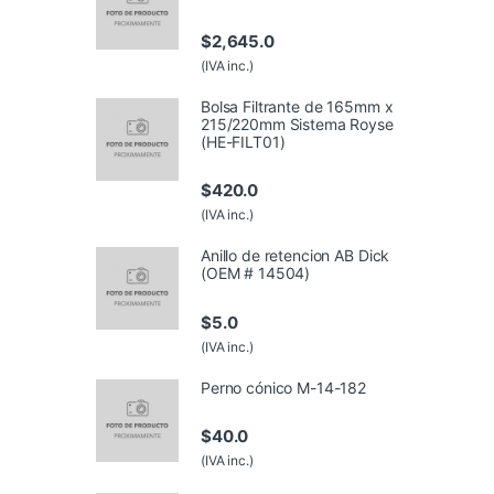
$
2,645.0
(IVA inc.)
Bolsa Filtrante de 165mm x
215/220mm Sistema Royse
(HE-FILT01)
$
420.0
(IVA inc.)
Anillo de retencion AB Dick
(OEM # 14504)
$
5.0
(IVA inc.)
Perno cónico M-14-182
$
40.0
(IVA inc.)