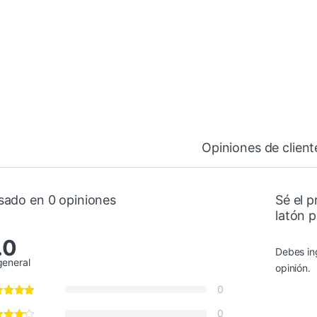
Opiniones de client
sado en 0 opiniones
Sé el p
latón p
.0
Debes in
general
opinión.
0
0