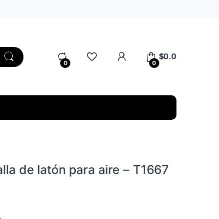
My Account
$
0.0
0
0
alla de latón para aire – T1667