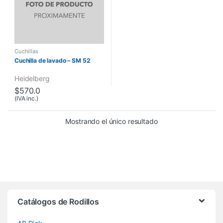
Cuchillas
Cuchilla de lavado – SM 52
Heidelberg
$
570.0
(IVA inc.)
Mostrando el único resultado
Brands Carousel
Catálogos de Rodillos