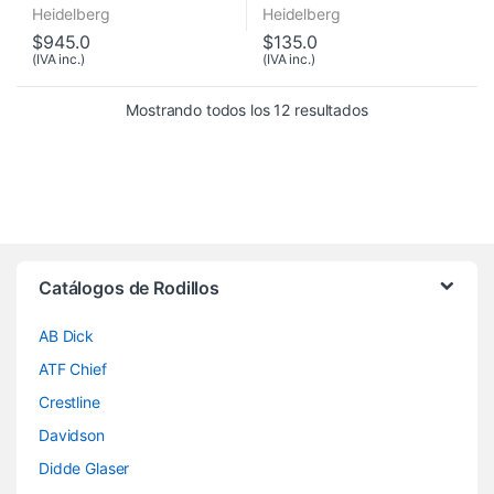
K, Series M, GTO
Heidelberg
Heidelberg
$
945.0
$
135.0
(IVA inc.)
(IVA inc.)
Mostrando todos los 12 resultados
Brands Carousel
Catálogos de Rodillos
AB Dick
ATF Chief
Crestline
Davidson
Didde Glaser