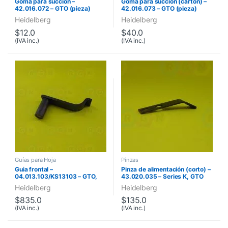
Goma para succión –
Goma para succión (cartón) –
42.016.072 – GTO (pieza)
42.016.073 – GTO (pieza)
Heidelberg
Heidelberg
$
12.0
$
40.0
(IVA inc.)
(IVA inc.)
Guías para Hoja
Pinzas
Guia frontal –
Pinza de alimentación (corto) –
04.013.103/KS13103 – GTO,
43.020.035 – Series K, GTO
Series K
Heidelberg
Heidelberg
$
835.0
$
135.0
(IVA inc.)
(IVA inc.)