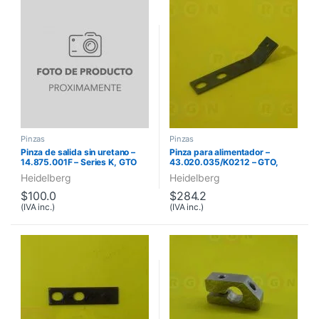
Pinzas
Pinzas
Pinza de salida sin uretano –
Pinza para alimentador –
14.875.001F – Series K, GTO
43.020.035/K0212 – GTO,
Series K
Heidelberg
Heidelberg
$
100.0
$
284.2
(IVA inc.)
(IVA inc.)