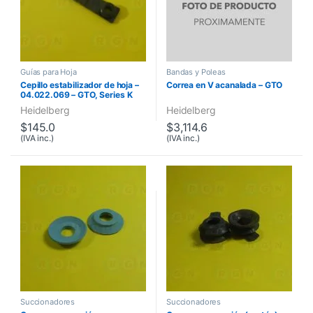
Guías para Hoja
Bandas y Poleas
Cepillo estabilizador de hoja –
Correa en V acanalada – GTO
04.022.069 – GTO, Series K
Heidelberg
Heidelberg
$
145.0
$
3,114.6
(IVA inc.)
(IVA inc.)
Succionadores
Succionadores