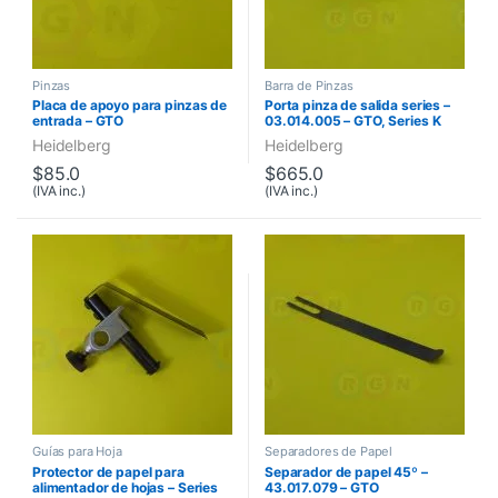
Pinzas
Barra de Pinzas
Placa de apoyo para pinzas de
Porta pinza de salida series –
entrada – GTO
03.014.005 – GTO, Series K
Heidelberg
Heidelberg
$
85.0
$
665.0
(IVA inc.)
(IVA inc.)
Guías para Hoja
Separadores de Papel
Protector de papel para
Separador de papel 45º –
alimentador de hojas – Series
43.017.079 – GTO