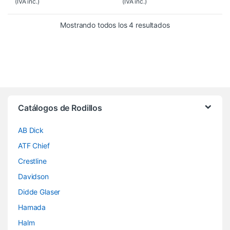
(IVA inc.)
(IVA inc.)
Mostrando todos los 4 resultados
Brands Carousel
Catálogos de Rodillos
AB Dick
ATF Chief
Crestline
Davidson
Didde Glaser
Hamada
Halm