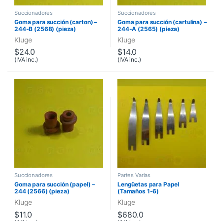
Succionadores
Succionadores
Goma para succión (carton) –
Goma para succión (cartulina) –
244-B (2568) (pieza)
244-A (2565) (pieza)
Kluge
Kluge
$
24.0
$
14.0
(IVA inc.)
(IVA inc.)
Succionadores
Partes Varias
Goma para succión (papel) –
Lengüetas para Papel
244 (2566) (pieza)
(Tamaños 1-6)
Kluge
Kluge
$
11.0
$
680.0