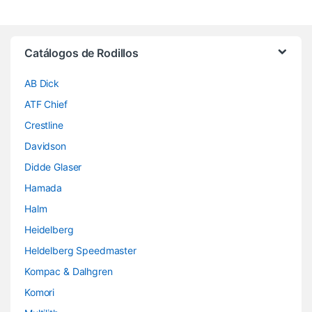
Brands Carousel
Catálogos de Rodillos
AB Dick
ATF Chief
Crestline
Davidson
Didde Glaser
Hamada
Halm
Heidelberg
Heldelberg Speedmaster
Kompac & Dalhgren
Komori