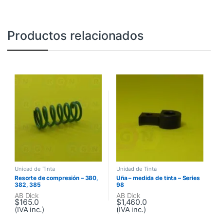
Productos relacionados
Unidad de Tinta
Unidad de Tinta
Resorte de compresión – 380,
Uña – medida de tinta – Series
382, 385
98
AB Dick
AB Dick
$
165.0
$
1,460.0
(IVA inc.)
(IVA inc.)