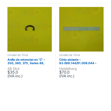
Unidad de Tinta
Unidad de Tinta
Anillo de retencion en “C” –
Cinta aislante –
350, 360, 375, Series 88,
63.008.144/91.008.044 –
Series 98
Speedmaster 102,
AB Dick
Heidelberg
Speedmaster 52,
$
35.0
$
70.0
Speedmaster 74
(IVA inc.)
(IVA inc.)