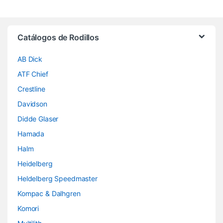
Brands Carousel
Catálogos de Rodillos
AB Dick
ATF Chief
Crestline
Davidson
Didde Glaser
Hamada
Halm
Heidelberg
Heldelberg Speedmaster
Kompac & Dalhgren
Komori