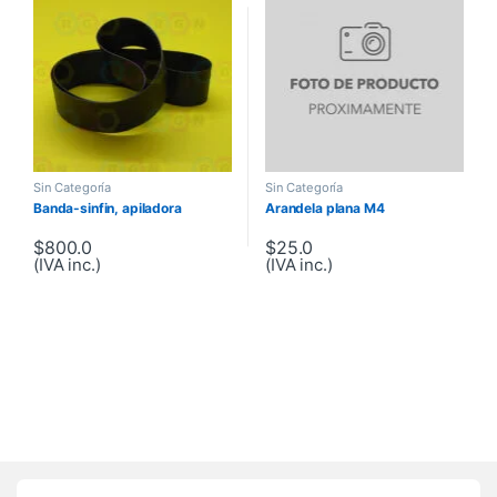
Sin Categoría
Sin Categoría
Banda-sinfin, apiladora
Arandela plana M4
$
800.0
$
25.0
(IVA inc.)
(IVA inc.)
Brands Carousel