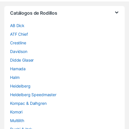
Brands Carousel
Catálogos de Rodillos
AB Dick
ATF Chief
Crestline
Davidson
Didde Glaser
Hamada
Halm
Heidelberg
Heldelberg Speedmaster
Kompac & Dalhgren
Komori
Multilith