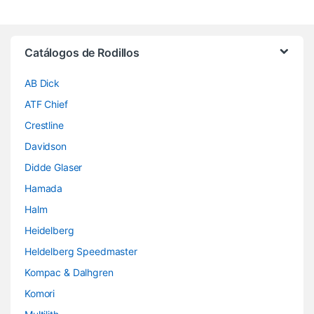
Brands Carousel
Catálogos de Rodillos
AB Dick
ATF Chief
Crestline
Davidson
Didde Glaser
Hamada
Halm
Heidelberg
Heldelberg Speedmaster
Kompac & Dalhgren
Komori