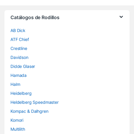
Brands Carousel
Catálogos de Rodillos
AB Dick
ATF Chief
Crestline
Davidson
Didde Glaser
Hamada
Halm
Heidelberg
Heldelberg Speedmaster
Kompac & Dalhgren
Komori
Multilith