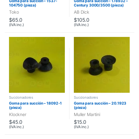
Goma para succión – 1537-
Goma para succión – 178932 –
104750 (pieza)
Century 3000/3500 (pieza)
Toko
AB Dick
$
65.0
$
105.0
(IVA inc.)
(IVA inc.)
Succionadores
Succionadores
Goma para succión – 18092-1
Goma para succión – 20.1923
(pieza)
(pieza)
Klockner
Muller Martini
$
45.0
$
15.0
(IVA inc.)
(IVA inc.)