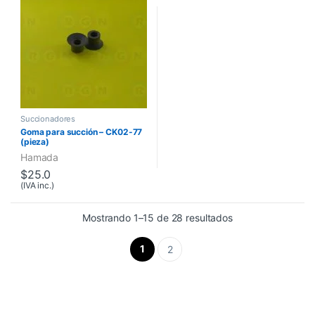
Succionadores
Goma para succión – CK02-77
(pieza)
Hamada
$
25.0
(IVA inc.)
Mostrando 1–15 de 28 resultados
1
2