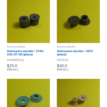
Succionadores
Succionadores
Goma para succión – 2144-
Goma para succión – 3013
242-01-00 (pieza)
(pieza)
Heidelberg
Horizon
$
25.0
$
45.0
(IVA inc.)
(IVA inc.)