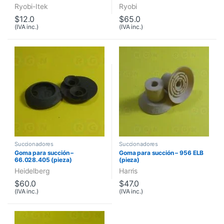
Ryobi-Itek
Ryobi
$
12.0
$
65.0
(IVA inc.)
(IVA inc.)
Succionadores
Succionadores
Goma para succión –
Goma para succión – 956 ELB
66.028.405 (pieza)
(pieza)
Heidelberg
Harris
$
60.0
$
47.0
(IVA inc.)
(IVA inc.)