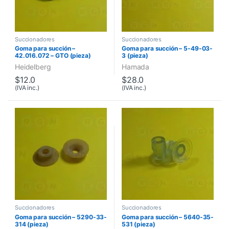
Succionadores
Succionadores
Goma para succión –
Goma para succión – 5-49-03-
42.016.072 – GTO (pieza)
3 (pieza)
Heidelberg
Hamada
$
12.0
$
28.0
(IVA inc.)
(IVA inc.)
Succionadores
Succionadores
Goma para succión – 5290-33-
Goma para succión – 5640-35-
314 (pieza)
531 (pieza)