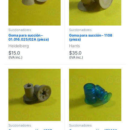
Succionadores
Succionadores
Goma para succión –
Goma para succión – 1108
01.016.025/02A (pieza)
(pieza)
Heidelberg
Harris
$
15.0
$
35.0
(IVA inc.)
(IVA inc.)
Succionadores
Succionadores