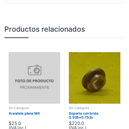
Productos relacionados
Sin Categoría
Sin Categoría
Arandela plana M4
Soporte con brida
0.505×0.753x
$
25.0
$
220.0
(IVA inc.)
(IVA inc.)