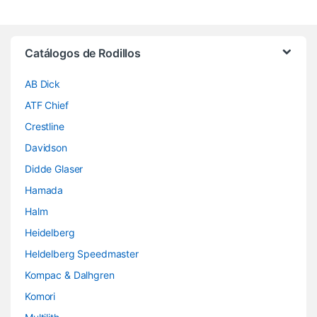
Brands Carousel
Catálogos de Rodillos
AB Dick
ATF Chief
Crestline
Davidson
Didde Glaser
Hamada
Halm
Heidelberg
Heldelberg Speedmaster
Kompac & Dalhgren
Komori