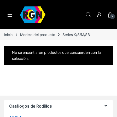
Open
0
Inicio
Modelo del producto
Series K/S/M/SB
No se encontraron productos que concuerden con la
selección.
Brands Carousel
Catálogos de Rodillos