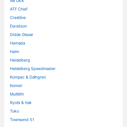
AB Dick
ATF Chief
Crestline
Davidson
Didde Glaser
Hamada
Halm
Heidelberg
Heldelberg Speedmaster
Kompac & Dalhgren
Komori
Multilith
Ryobi & Itek
Toko
Townsend 51