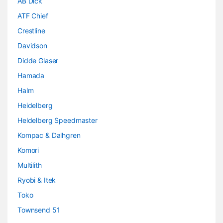
AB Dick
ATF Chief
Crestline
Davidson
Didde Glaser
Hamada
Halm
Heidelberg
Heldelberg Speedmaster
Kompac & Dalhgren
Komori
Multilith
Ryobi & Itek
Toko
Townsend 51