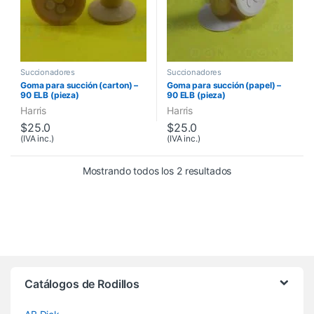
Succionadores
Succionadores
Goma para succión (carton) –
Goma para succión (papel) –
90 ELB (pieza)
90 ELB (pieza)
Harris
Harris
$
25.0
$
25.0
(IVA inc.)
(IVA inc.)
Mostrando todos los 2 resultados
Brands Carousel
Catálogos de Rodillos