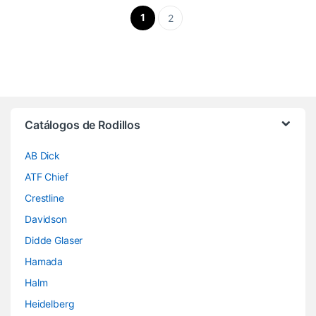
1
2
Brands Carousel
Catálogos de Rodillos
AB Dick
ATF Chief
Crestline
Davidson
Didde Glaser
Hamada
Halm
Heidelberg