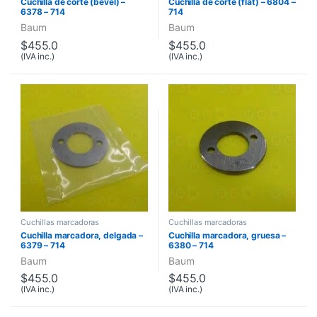
Cuchilla de corte (bevel) –
Cuchilla de corte (flat) – 6804 –
6378 – 714
714
Baum
Baum
$
455.0
$
455.0
(IVA inc.)
(IVA inc.)
Cuchillas marcadoras
Cuchillas marcadoras
Cuchilla marcadora, delgada –
Cuchilla marcadora, gruesa –
6379 – 714
6380 – 714
Baum
Baum
$
455.0
$
455.0
(IVA inc.)
(IVA inc.)