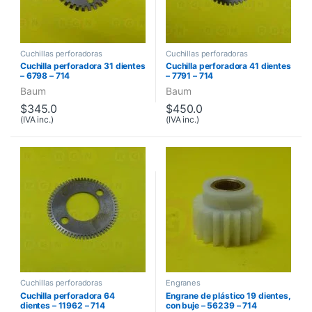
Cuchillas perforadoras
Cuchillas perforadoras
Cuchilla perforadora 31 dientes
Cuchilla perforadora 41 dientes
– 6798 – 714
– 7791 – 714
Baum
Baum
$
345.0
$
450.0
(IVA inc.)
(IVA inc.)
Cuchillas perforadoras
Engranes
Cuchilla perforadora 64
Engrane de plástico 19 dientes,
dientes – 11962 – 714
con buje – 56239 – 714