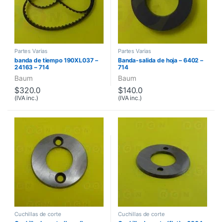
Partes Varias
Partes Varias
banda de tiempo 190XL037 –
Banda-salida de hoja – 6402 –
24163 – 714
714
Baum
Baum
$
320.0
$
140.0
(IVA inc.)
(IVA inc.)
Cuchillas de corte
Cuchillas de corte