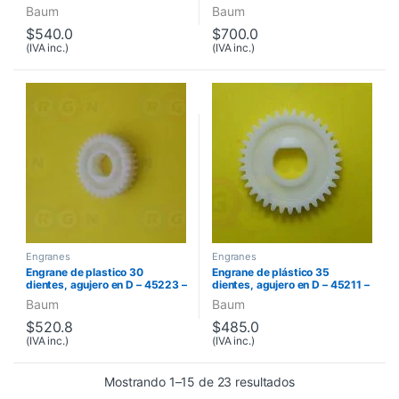
Baum
Baum
$
540.0
$
700.0
(IVA inc.)
(IVA inc.)
Engranes
Engranes
Engrane de plastico 30
Engrane de plástico 35
dientes, agujero en D – 45223 –
dientes, agujero en D – 45211 –
714
714
Baum
Baum
$
520.8
$
485.0
(IVA inc.)
(IVA inc.)
Mostrando 1–15 de 23 resultados