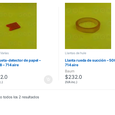
 Varias
Llantas de hule
eta-detector de papel –
Llanta rueda de succión – 50
 – 714 aire
714 aire
Baum
2.0
$
232.0
c.)
(IVA inc.)
 todos los 2 resultados