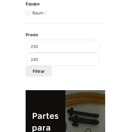
Equipo
Baum
2
Precio
Precio mínimo
Precio máximo
Filtrar