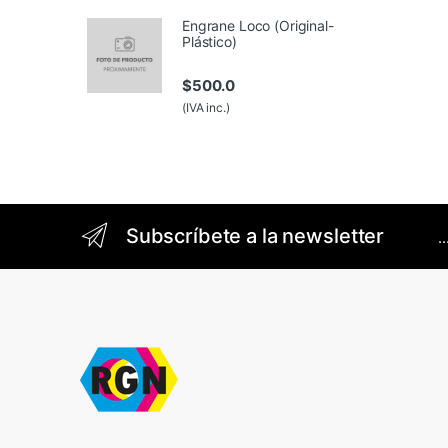
Engrane Loco (Original-
Plástico)
$
500.0
(IVA inc.)
Brands Carousel
Subscríbete a la newsletter
.