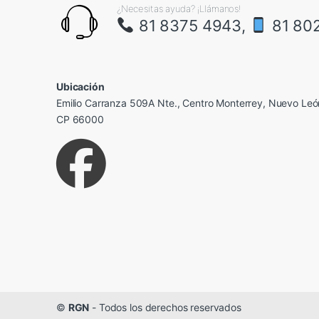
¿Necesitas ayuda? ¡Llámanos!
81 8375 4943,
81 80
Ubicación
Emilio Carranza 509A Nte., Centro Monterrey, Nuevo Leó
CP 66000
©
RGN
- Todos los derechos reservados