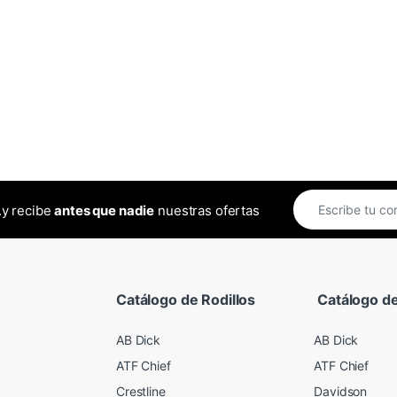
..y recibe
antes que nadie
nuestras ofertas
Catálogo de Rodillos
Catálogo de
AB Dick
AB Dick
ATF Chief
ATF Chief
Crestline
Davidson