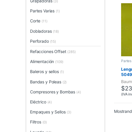
Grapadoras
(3)
Partes Varias
(1)
Corte
(11)
Dobladoras
(18)
Perforado
(15)
Refacciones Offset
(285)
Partes
Alimentación
(109)
Lengu
Baleros y sellos
(1)
50498
Baum
Bandas y Poleas
(2)
$
23
Compresores y Bombas
(4)
(IVA in
Eléctrico
(4)
Mostrando
Empaques y Sellos
(3)
Filtros
(0)