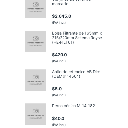
marcado
$
2,645.0
(IVA inc.)
Bolsa Filtrante de 165mm x
215/220mm Sistema Royse
(HE-FILT01)
$
420.0
(IVA inc.)
Anillo de retencion AB Dick
(OEM # 14504)
$
5.0
(IVA inc.)
Perno cónico M-14-182
$
40.0
(IVA inc.)