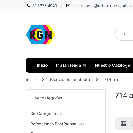
81 8375 4943
isidorolopez@refaccionesgrafica
Inicio
Ir a la Tienda
Nuestro Catálogo
Inicio
Modelo del producto
714 aire
714 a
Ver categorías
Sin Categoría
(134)
Refacciones PostPrensa
(48)