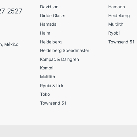
Davidson
Hamada
27 2527
Didde Glaser
Heidelberg
Hamada
Multilith
Halm
Ryobi
Heidelberg
Townsend 51
n, México.
Heldelberg Speedmaster
Kompac & Dalhgren
Komori
Multilith
Ryobi & Itek
Toko
Townsend 51