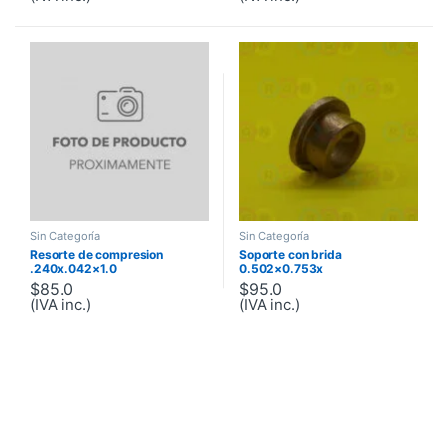
Sin Categoría
Sin Categoría
Resorte de compresion
Soporte con brida
.240x.042×1.0
0.502×0.753x
$
85.0
$
95.0
(IVA inc.)
(IVA inc.)