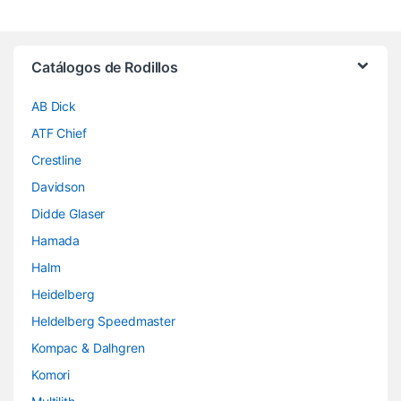
Brands Carousel
Catálogos de Rodillos
AB Dick
ATF Chief
Crestline
Davidson
Didde Glaser
Hamada
Halm
Heidelberg
Heldelberg Speedmaster
Kompac & Dalhgren
Komori