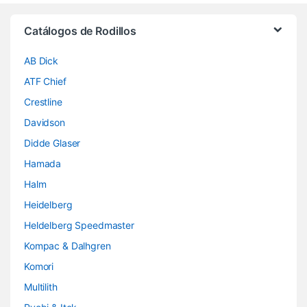
Brands Carousel
Catálogos de Rodillos
AB Dick
ATF Chief
Crestline
Davidson
Didde Glaser
Hamada
Halm
Heidelberg
Heldelberg Speedmaster
Kompac & Dalhgren
Komori
Multilith