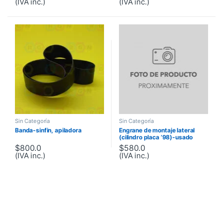
(IVA inc.)
(IVA inc.)
Sin Categoría
Sin Categoría
Banda-sinfin, apiladora
Engrane de montaje lateral
(cilindro placa ’98)-usado
$
800.0
$
580.0
(IVA inc.)
(IVA inc.)