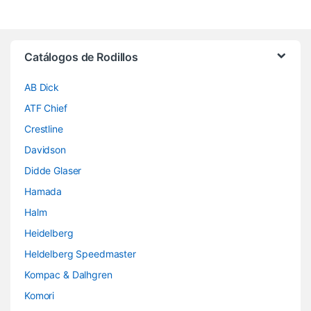
Brands Carousel
Catálogos de Rodillos
AB Dick
ATF Chief
Crestline
Davidson
Didde Glaser
Hamada
Halm
Heidelberg
Heldelberg Speedmaster
Kompac & Dalhgren
Komori