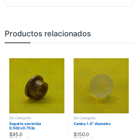
Productos relacionados
Sin Categoría
Sin Categoría
Soporte con brida
Canica 1.0″ diametro
0.502×0.753x
$
95.0
$
150.0