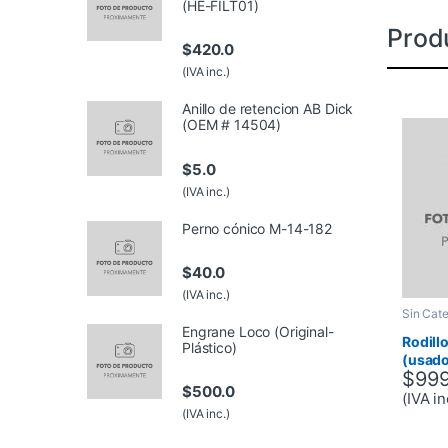
(HE-FILT01)
Prod
$
420.0
(IVA inc.)
Anillo de retencion AB Dick
(OEM # 14504)
$
5.0
(IVA inc.)
Perno cónico M-14-182
$
40.0
(IVA inc.)
Sin Cate
Engrane Loco (Original-
Rodillo
Plástico)
(usad
$
999
$
500.0
(IVA in
(IVA inc.)