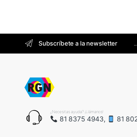
Brands Carousel
Subscríbete a la newsletter
.
¿Necesitas ayuda? ¡Llámanos!
81 8375 4943,
81 80