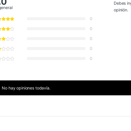
.0
Debes in
general
opinión.
0
0
0
0
0
No hay opiniones todavía.