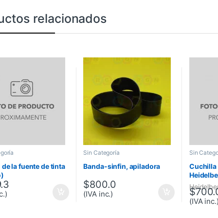
uctos relacionados
goría
Sin Categoría
Sin Catego
 de la fuente de tinta
Banda-sinfin, apiladora
Cuchilla
o)
Heidelb
.3
$
800.0
(1090 m
Heidelbe
$
700.
agujeros
c.)
(IVA inc.)
(IVA inc.