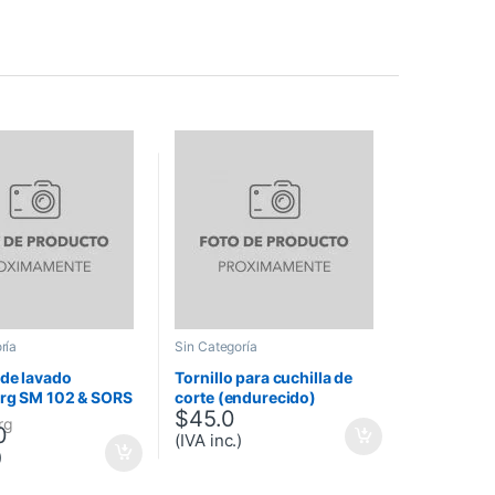
ría
Sin Categoría
 de lavado
Tornillo para cuchilla de
erg SM 102 & SORS
corte (endurecido)
$
45.0
m, 11
rg
0
/ranuras)
(IVA inc.)
)