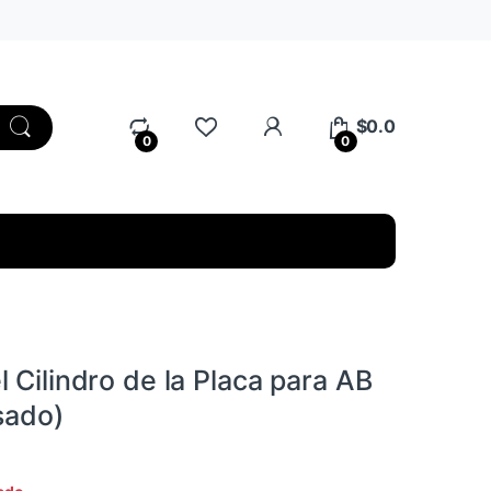
My Account
$
0.0
0
0
 Cilindro de la Placa para AB
sado)