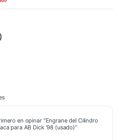
ado
0
es
rimero en opinar “Engrane del Cilindro
laca para AB Dick ’98 (usado)”