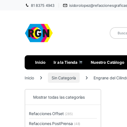
81 8375 4943
isidorolopez@refaccionesgrafica
Inicio
Ir a la Tienda
Nuestro Catálogo
Inicio
Sin Categoría
Engrane del Cilind
Mostrar todas las categorías
Refacciones Offset
(285)
Refacciones PostPrensa
(48)