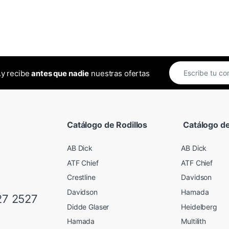
..y recibe
antes que nadie
nuestras ofertas
Catálogo de Rodillos
Catálogo de
AB Dick
AB Dick
ATF Chief
ATF Chief
Crestline
Davidson
Davidson
Hamada
27 2527
Didde Glaser
Heidelberg
Hamada
Multilith