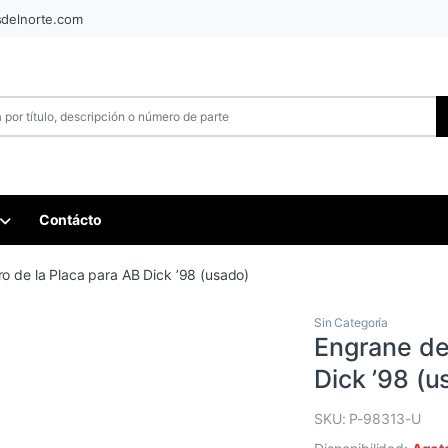
sdelnorte.com
Contácto
ro de la Placa para AB Dick ’98 (usado)
Sin Categoría
Engrane del
Dick ’98 (u
SKU: P-98313-U