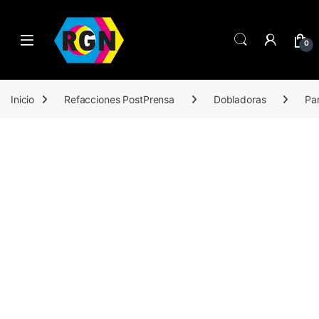
Open
0
Inicio
Refacciones PostPrensa
Dobladoras
Par