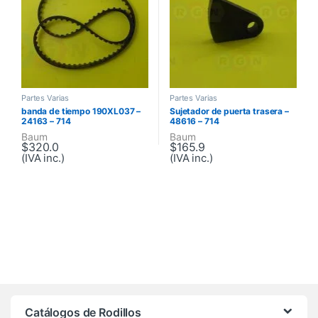
Partes Varias
Partes Varias
banda de tiempo 190XL037 –
Sujetador de puerta trasera –
24163 – 714
48616 – 714
Baum
Baum
$
320.0
$
165.9
(IVA inc.)
(IVA inc.)
Brands Carousel
Catálogos de Rodillos