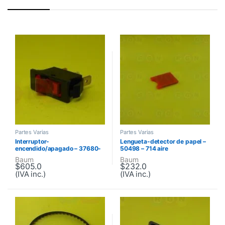
Partes Varias
Partes Varias
Interruptor-
Lengueta-detector de papel –
encendido/apagado – 37680-
50498 – 714 aire
013 – 714
Baum
Baum
$
605.0
$
232.0
(IVA inc.)
(IVA inc.)