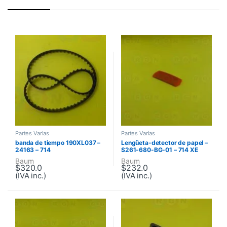
Partes Varias
Partes Varias
banda de tiempo 190XL037 –
Lengüeta-detector de papel –
24163 – 714
S261-680-BG-01 – 714 XE
Baum
Baum
$
320.0
$
232.0
(IVA inc.)
(IVA inc.)