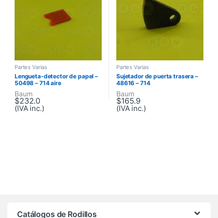
Partes Varias
Partes Varias
Lengueta-detector de papel –
Sujetador de puerta trasera –
50498 – 714 aire
48616 – 714
Baum
Baum
$
232.0
$
165.9
(IVA inc.)
(IVA inc.)
Brands Carousel
Catálogos de Rodillos