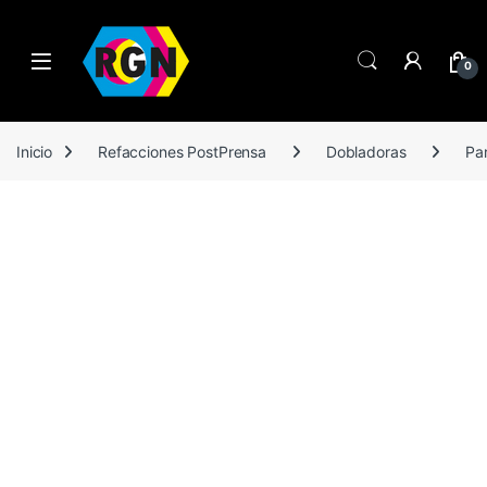
Open
0
Inicio
Refacciones PostPrensa
Dobladoras
Par